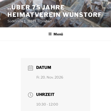
Zum
..ÜBER 75 JAHRE
Inhalt
HEIMATVEREIN WUNSTORF
springen
Südstraße 1, 31515 Wunstorf
Menü
DATUM
Fr. 20. Nov. 2026
UHRZEIT
10:30 - 12:00